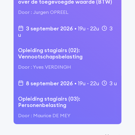
over de toegevoegde waarde (BTW)
Door
:
Jurgen OPREEL
3 september 2026
•
19u
-
22u
3
u
Opleiding stagiairs (02):
Vennootschapsbelasting
Door
:
Yves VERDINGH
8 september 2026
•
19u
-
22u
3
u
Opleiding stagiairs (03):
Personenbelasting
Door
:
Maurice DE MEY