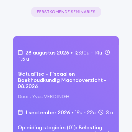
EERSTKOMENDE SEMINARIES
28 augustus 2026
•
12:30u
-
14u
1.5
u
@ctuaFisc – Fiscaal en
Boekhoudkundig Maandoverzicht -
08.2026
Door
:
Yves VERDINGH
1 september 2026
•
19u
-
22u
3
u
Opleiding stagiairs (01): Belasting