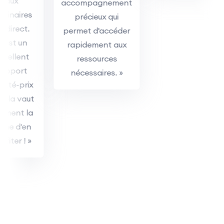
aux
accompagnement
webinaires
précieux qui
en direct.
permet d'accéder
C'est un
rapidement aux
excellent
ressources
rapport
nécessaires. »
qualité-prix
et cela vaut
vraiment la
peine d'en
profiter ! »