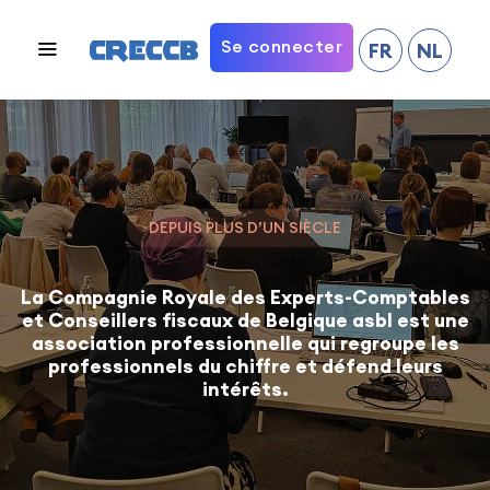
Se connecter
FR
NL
DEPUIS PLUS D’UN SIÈCLE
La Compagnie Royale des Experts-Comptables
et Conseillers fiscaux de Belgique asbl est une
association professionnelle qui regroupe les
professionnels du chiffre et défend leurs
intérêts.