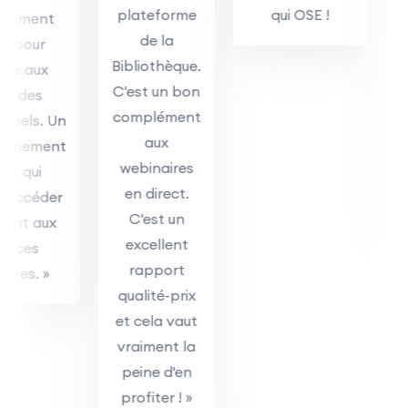
plateforme
qui OSE !
for
ment
de la
q
our
Bibliothèque.
se
 aux
C'est un bon
fl
des
complément
as
els. Un
aux
prof
ement
webinaires
qui
en direct.
so
ccéder
C'est un
t aux
excellent
ces
rapport
s. »
qualité-prix
et cela vaut
vraiment la
peine d'en
profiter ! »