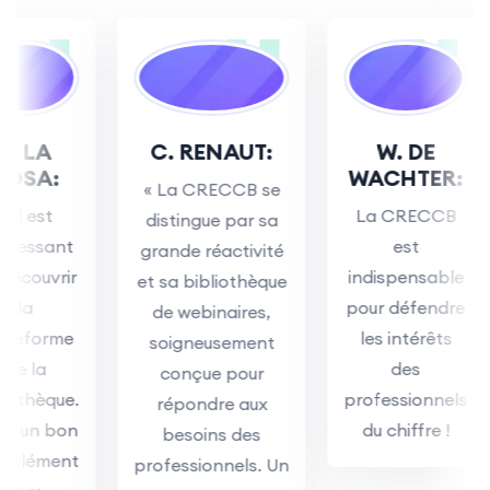
E. LA
C. RENAUT:
W. DE
ROSA:
WACHTER:
« La CRECCB se
« Il est
La CRECCB
distingue par sa
intéressant
est
grande réactivité
de découvrir
indispensabl
et sa bibliothèque
la
pour défendr
de webinaires,
plateforme
les intérêts
soigneusement
de la
des
conçue pour
Bibliothèque.
professionnel
répondre aux
C'est un bon
du chiffre !
besoins des
complément
professionnels. Un