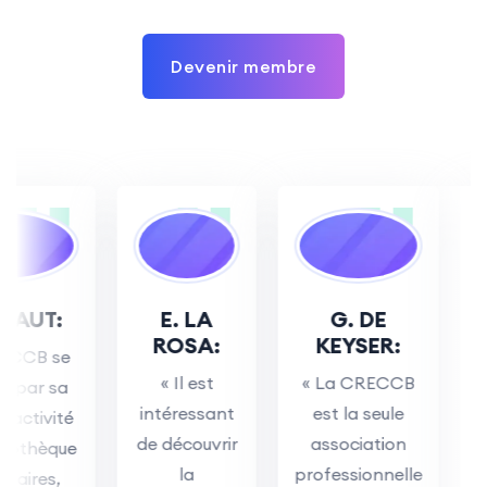
Devenir membre
UT:
E. LA
G. DE
ROSA:
KEYSER:
W
CB se
« Il est
« La CRECCB
« 
ar sa
intéressant
est la seule
que
tivité
de découvrir
association
lou
othèque
la
professionnelle
CR
ires,